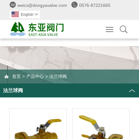


weics@dongyavalve.com
0576-87221665
English

Toggle main 

首页
>
产品中心
>
法兰球阀
法兰球阀